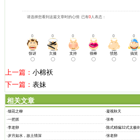
请选择您看到这篇文章时的心情: 已有
0
人表态：
0
0
0
0
0
0
惊讶
欠揍
支持
很棒
愤怒
搞笑
上一篇：
小棉袄
下一篇：
表妹
相关文章
·
烟花之柳
·
凝视秋天
·
一把抓
·
张奇
·
李老卵
·
陈式精编32式太极
·
岁月如水，故土情深
·
张老卵