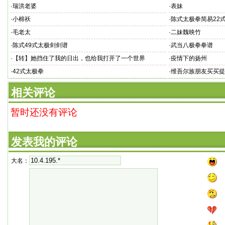
·
瑞洪老婆
·
表妹
·
小棉袄
·
陈式太极拳简易22
·
毛老太
·
二妹魏映竹
·
陈式49式太极剑剑谱
·
武当八极拳拳谱
·
【转】她挡住了我的日出，也给我打开了一个世界
·
疫情下的扬州
·
42式太极拳
·
维吾尔族朋友买买提
相关评论
暂时还没有评论
发表我的评论
大名：