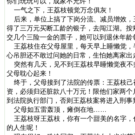
你们玩玩可以，成家不允许！
一气之下，王荔枝顿觉万念俱灰！
后来，单位上搞了下岗分流、减员增效，
得了三万元买断工龄的银子，去闯江湖。按
交几个三险一金的票子，她可以到退休年龄
王荔枝住在父母屋里，每天早上睡懒觉，
心吊胆还不敢过问她的日常，生怕她离家出
突然有几天，见不到王荔枝早睡懒觉夜不
父母耽心起来！
终于，父母接到了法院的传票：王荔枝己
资，必须归还脏款八十万元！限他们家两个
到法院执行部门，否则王荔枝案将进入刑事
父母如五雷轰顶，瘫倒在地……
王荔枝呀王荔枝，你有一个甜美的名字，
的人生呢！