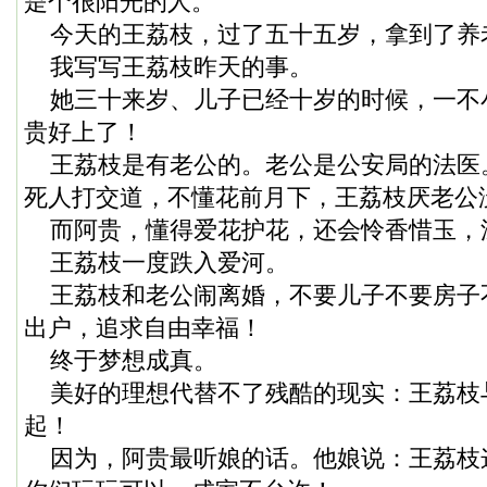
是个很阳光的人。
今天的王荔枝，过了五十五岁，拿到了养
我写写王荔枝昨天的事。
她三十来岁、儿子已经十岁的时候，一不
贵好上了！
王荔枝是有老公的。老公是公安局的法医
死人打交道，不懂花前月下，王荔枝厌老公
而阿贵，懂得爱花护花，还会怜香惜玉，
王荔枝一度跌入爱河。
王荔枝和老公闹离婚，不要儿子不要房子
出户，追求自由幸福！
终于梦想成真。
美好的理想代替不了残酷的现实：王荔枝
起！
因为，阿贵最听娘的话。他娘说：王荔枝