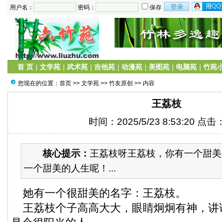
用户名：
密码：
保存
首 页
|
文学苑
|
武术苑
|
吉他苑
|
动漫苑
|
美图苑
|
电脑苑
|
竹苑
您现在的位置：
首页
>>
文学苑
>>
竹友原创
>> 内容
王荔枝
时间：2025/5/23 8:53:20 点击
核心提示：
王荔枝呀王荔枝，你有一个甜美
一个甜美的人生呢！...
她有一个很甜美的名字：王荔枝。
王荔枝个子高高大大，眼睛炯炯有神，讲